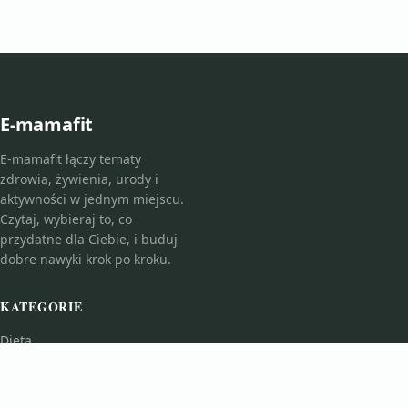
E-mamafit
E-mamafit łączy tematy
zdrowia, żywienia, urody i
aktywności w jednym miejscu.
Czytaj, wybieraj to, co
przydatne dla Ciebie, i buduj
dobre nawyki krok po kroku.
KATEGORIE
Dieta
Fitness i Ćwiczenia
Kosmetologia