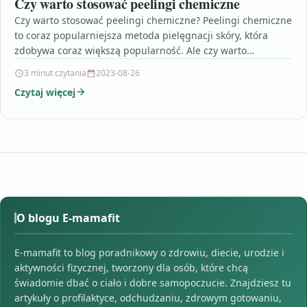
Czy warto stosować peelingi chemiczne
Czy warto stosować peelingi chemiczne? Peelingi chemiczne
to coraz popularniejsza metoda pielęgnacji skóry, która
zdobywa coraz większą popularność. Ale czy warto
zdecydować się na…
3 minut czytania
2023-08-26
Czytaj więcej
O blogu E-mamafit
E-mamafit to blog poradnikowy o zdrowiu, diecie, urodzie i
aktywności fizycznej, tworzony dla osób, które chcą
świadomie dbać o ciało i dobre samopoczucie. Znajdziesz tu
artykuły o profilaktyce, odchudzaniu, zdrowym gotowaniu,