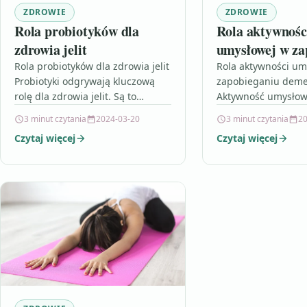
ZDROWIE
ZDROWIE
Rola probiotyków dla
Rola aktywnośc
zdrowia jelit
umysłowej w za
demencji
Rola probiotyków dla zdrowia jelit
Rola aktywności um
Probiotyki odgrywają kluczową
zapobieganiu deme
rolę dla zdrowia jelit. Są to
Aktywność umysło
korzystne bakterie, które
kluczową rolę w za
3 minut czytania
2024-03-20
3 minut czytania
20
pomagają utrzymać równowagę
demencji. Regular
Czytaj więcej
Czytaj więcej
flory bakteryjnej w jelitach.…
wykonywanie różno
zadań intelektualny
rozwiązywanie łami
czytanie,…