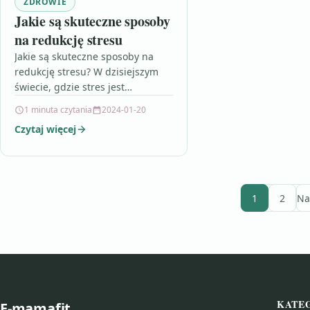
ZDROWIE
Jakie są skuteczne sposoby
na redukcję stresu
Jakie są skuteczne sposoby na
redukcję stresu? W dzisiejszym
świecie, gdzie stres jest
powszechnym zjawiskiem, coraz
1 minuta czytania
2024-01-20
więcej ludzi poszukuje
Czytaj więcej
skutecznych sposobów na jego
redukcję.…
1
2
Na
KATE
E-mamafit