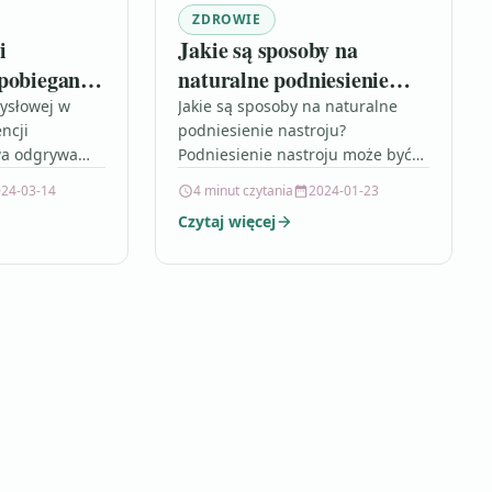
ZDROWIE
i
Jakie są sposoby na
pobieganiu
naturalne podniesienie
nastroju
ysłowej w
Jakie są sposoby na naturalne
ncji
podniesienie nastroju?
wa odgrywa
Podniesienie nastroju może być
pobieganiu
trudne, zwłaszcza w obliczu
24-03-14
4 minut czytania
2024-01-23
ne
codziennego stresu i problemów.
Czytaj więcej
rodnych
Jednak istnieje wiele naturalnych
ch, takich jak
sposobów,…
główek,