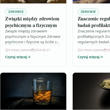
ZDROWIE
ZDROWIE
Związki między zdrowiem
Znaczenie regu
psychicznym a fizycznym
badań profilak
Związki między zdrowiem
Znaczenie regular
psychicznym a fizycznym Zdrowie
profilaktycznych Zn
psychiczne i fizyczne są ściśle ze
regularnych badań
sobą powiązane i wpływają na
profilaktycznych jes
3 minut czytania
2024-06-27
3 minut czytania
20
siebie nawzajem. Badania
ważne dla zachowan
Czytaj więcej
Czytaj więcej
wykazują, że osoby…
wczesnego wykryw
potencjalnych pro
zdrowotnych. Syst
badania mogą pom