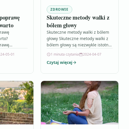
ZDROWIE
 poprawę
Skuteczne metody walki z
 warto
bólem głowy
prawę
Skuteczne metody walki z bólem
rto?
głowy Skuteczne metody walki z
prawę
bólem głowy są niezwykle istotne,
ponieważ ból głowy jest
24-05-01
1 minuta czytania
2024-04-07
at w
powszechnym problemem, który
Czytaj więcej
h, zwłaszcza w
wpływa na…
j
a…