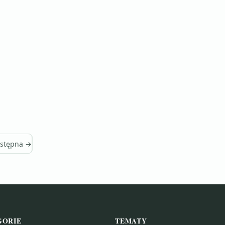
stępna →
GORIE
TEMATY