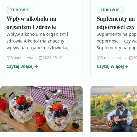
ZDROWIE
ZDROWIE
Wpływ alkoholu na
Suplementy na
organizm i zdrowie
odporności czy
Wpływ alkoholu na organizm i
Suplementy na po
zdrowie Alkohol ma znaczny
odporności – czy wa
wpływ na organizm człowieka,
Suplementy na po
zarówno krótko- jak i
odporności to coraz
3 minut czytania
2024-05-10
3 minut czytania
20
długoterminowo. Już po spożyciu
popularniejszy tem
Czytaj więcej
Czytaj więcej
niewielkiej ilości alkoholu…
dzisiejszych czasac
okresach wzmożone
zachorowalności n