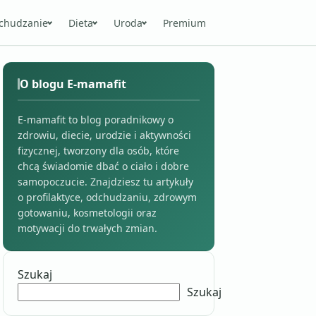
chudzanie
Dieta
Uroda
Premium
O blogu E-mamafit
E-mamafit to blog poradnikowy o
zdrowiu, diecie, urodzie i aktywności
fizycznej, tworzony dla osób, które
chcą świadomie dbać o ciało i dobre
samopoczucie. Znajdziesz tu artykuły
o profilaktyce, odchudzaniu, zdrowym
gotowaniu, kosmetologii oraz
motywacji do trwałych zmian.
Szukaj
Szukaj