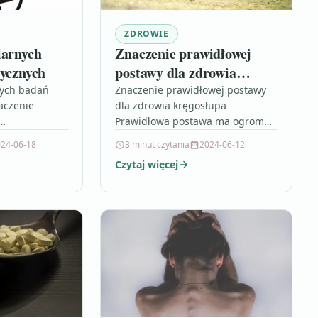
ZDROWIE
larnych
Znaczenie prawidłowej
tycznych
postawy dla zdrowia
kręgosłupa
nych badań
Znaczenie prawidłowej postawy
aczenie
dla zdrowia kręgosłupa
Prawidłowa postawa ma ogromne
t niezwykle
znaczenie dla zdrowia
24-06-18
3 minut czytania
2024-06-12
ia zdrowia i
kręgosłupa. Złe nawyki
Czytaj więcej
ania
posturalne, takie jak garbienie się
blemów
czy nieprawidłowe ustawienie…
ematyczne
óc…