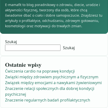
E-mamafit to blog poradnikowy o zdrowiu, diecie, urodzie i
aktywności fizycznej, tworzony dla osób, które chcą
świadomie dbać o ciało i dobre samopoczucie. Znajdziesz tu
artykuły o profilaktyce, odchudzaniu, zdrowym gotowaniu,
kosmetologii oraz motywacji do trwałych zmian.
Szukaj
Szukaj
Ostatnie wpisy
Ćwiczenia cardio na poprawę kondycji
Związki między zdrowiem psychicznym a fizycznym
Związek między emocjami a nawykami żywieniowymi
Znaczenie relacji społecznych dla dobrej kondycji
psychicznej
Znaczenie regularnych badań profilaktycznych