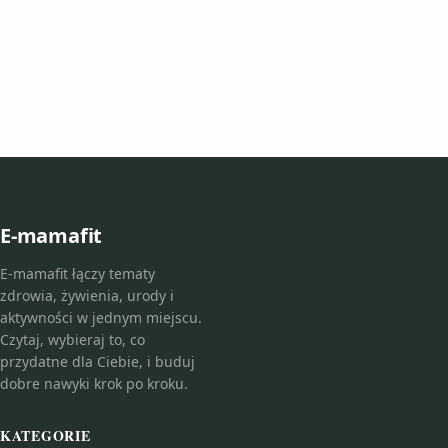
E-mamafit
E-mamafit łączy tematy
zdrowia, żywienia, urody i
aktywności w jednym miejscu.
Czytaj, wybieraj to, co
przydatne dla Ciebie, i buduj
dobre nawyki krok po kroku.
KATEGORIE