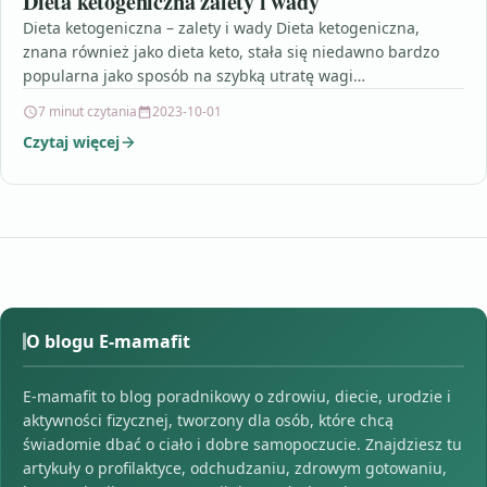
Dieta ketogeniczna zalety i wady
Dieta ketogeniczna – zalety i wady Dieta ketogeniczna,
znana również jako dieta keto, stała się niedawno bardzo
popularna jako sposób na szybką utratę wagi…
7 minut czytania
2023-10-01
Czytaj więcej
O blogu E-mamafit
E-mamafit to blog poradnikowy o zdrowiu, diecie, urodzie i
aktywności fizycznej, tworzony dla osób, które chcą
świadomie dbać o ciało i dobre samopoczucie. Znajdziesz tu
artykuły o profilaktyce, odchudzaniu, zdrowym gotowaniu,