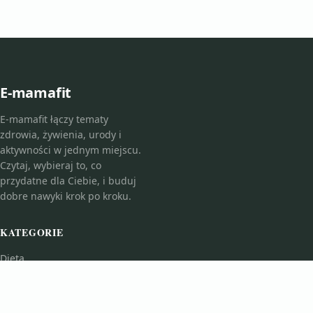
E-mamafit
E-mamafit łączy tematy
zdrowia, żywienia, urody i
aktywności w jednym miejscu.
Czytaj, wybieraj to, co
przydatne dla Ciebie, i buduj
dobre nawyki krok po kroku.
KATEGORIE
Dieta
Fitness i Ćwiczenia
Kosmetologia