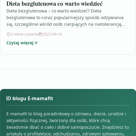
Dieta bezglutenowa co warto wiedzieć
Dieta bezglutenowa – co warto wiedzieć? Dieta
bezglutenowa to coraz popularniejszy sposób odżywiania
się, szczególnie wśród osób cierpiących na nietolerancję
glutenu lub celiakię. Gluten,…
3 minut czytania
2023-09-16
Czytaj więcej
O blogu E-mamafit
E-mamafit to blog poradnikowy o zdrowiu, diecie, urodzie i
aktywności fizycznej, tworzony dla osób, które chcą
świadomie dbać o ciało i dobre samopoczucie. Znajdziesz tu
artykuły o profilaktyce, odchudzaniu, zdrowym gotowaniu,