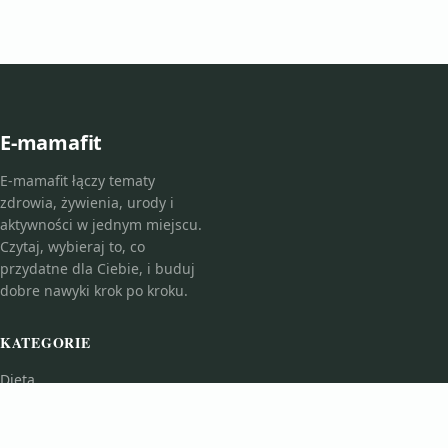
E-mamafit
E-mamafit łączy tematy
zdrowia, żywienia, urody i
aktywności w jednym miejscu.
Czytaj, wybieraj to, co
przydatne dla Ciebie, i buduj
dobre nawyki krok po kroku.
KATEGORIE
Dieta
Fitness i Ćwiczenia