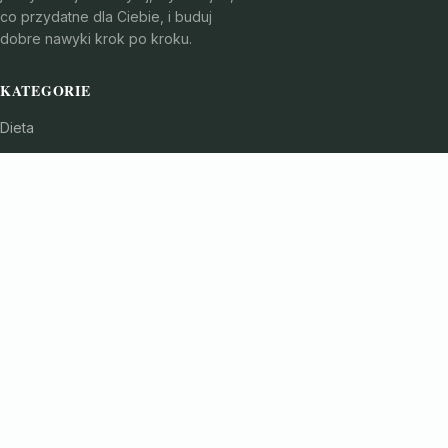
co przydatne dla Ciebie, i buduj
dobre nawyki krok po kroku.
KATEGORIE
Dieta
Fitness i Ćwiczenia
Kosmetologia
Medycyna naturalna
Odchudzanie
TEMATY
Premium
Psychologia i Motywacja
Równowaga hormonalna