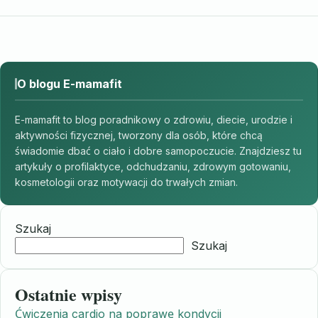
O blogu E-mamafit
E-mamafit to blog poradnikowy o zdrowiu, diecie, urodzie i
aktywności fizycznej, tworzony dla osób, które chcą
świadomie dbać o ciało i dobre samopoczucie. Znajdziesz tu
artykuły o profilaktyce, odchudzaniu, zdrowym gotowaniu,
kosmetologii oraz motywacji do trwałych zmian.
Szukaj
Szukaj
Ostatnie wpisy
Ćwiczenia cardio na poprawę kondycji